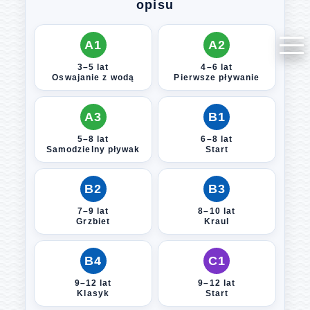
opisu
A1
A2
3–5 lat
4–6 lat
Oswajanie z wodą
Pierwsze pływanie
A3
B1
5–8 lat
6–8 lat
Samodzielny pływak
Start
B2
B3
7–9 lat
8–10 lat
Grzbiet
Kraul
B4
C1
9–12 lat
9–12 lat
Klasyk
Start