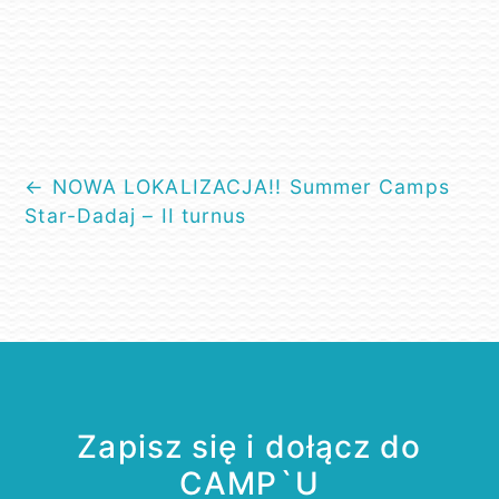
Blog
←
NOWA LOKALIZACJA!! Summer Camps
navigation
Star-Dadaj – II turnus
Zapisz się i dołącz do
CAMP`U